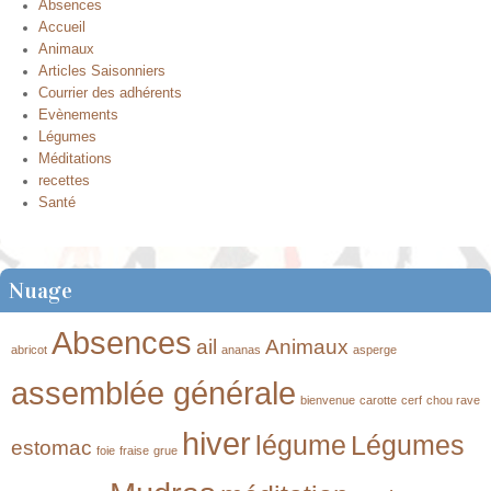
Absences
Accueil
Animaux
Articles Saisonniers
Courrier des adhérents
Evènements
Légumes
Méditations
recettes
Santé
Nuage
Absences
ail
Animaux
abricot
ananas
asperge
assemblée générale
bienvenue
carotte
cerf
chou rave
hiver
légume
Légumes
estomac
foie
fraise
grue