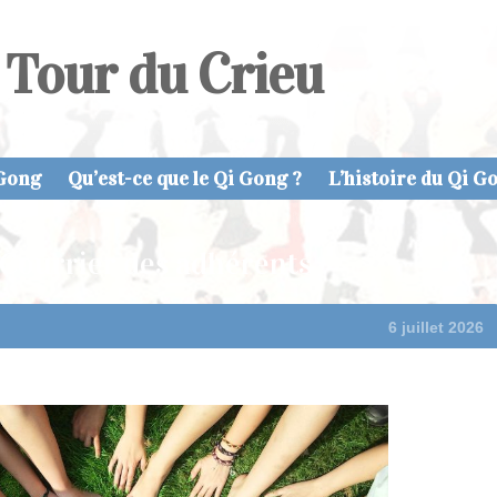
 Tour du Crieu
 Gong
Qu’est-ce que le Qi Gong ?
L’histoire du Qi G
Courrier des adhérents
6 juillet 2026