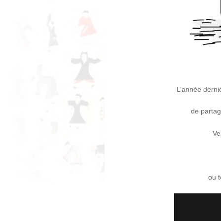
L’année derni
de partag
Ve
ou t