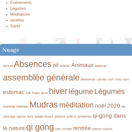
Evènements
Légumes
Méditations
recettes
Santé
Nuage
Absences
ail
Animaux
abricot
ananas
asperge
assemblée générale
bienvenue
carotte
cerf
chou rave
hiver
légume
Légumes
estomac
foie
fraise
grue
Mudras
méditation
noël 2020
mandala
milarepa
oie
qi-gong dans
sauvage
oignon
ours
patate douce
posture
potiron
printemps
qi gong
la nature
rentrée
rate
recette
saison
saison