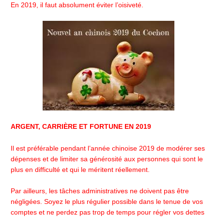
En 2019, il faut absolument éviter l’oisiveté.
ARGENT, CARRIÈRE ET FORTUNE EN 2019
Il est préférable pendant l’année chinoise 2019 de modérer ses
dépenses et de limiter sa générosité aux personnes qui sont le
plus en difficulté et qui le méritent réellement.
Par ailleurs, les tâches administratives ne doivent pas être
négligées. Soyez le plus régulier possible dans le tenue de vos
comptes et ne perdez pas trop de temps pour régler vos dettes