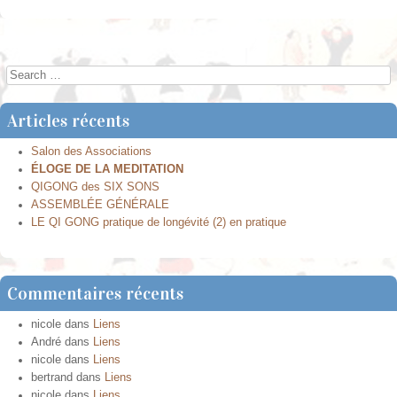
Post navigation
Search
Articles récents
Salon des Associations
ÉLOGE DE LA MEDITATION
QIGONG des SIX SONS
ASSEMBLÉE GÉNÉRALE
LE QI GONG pratique de longévité (2) en pratique
Commentaires récents
nicole
dans
Liens
André
dans
Liens
nicole
dans
Liens
bertrand
dans
Liens
nicole
dans
Liens