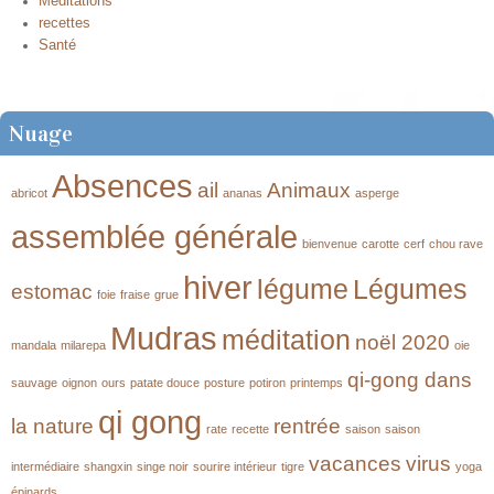
Méditations
recettes
Santé
Nuage
Absences
ail
Animaux
abricot
ananas
asperge
assemblée générale
bienvenue
carotte
cerf
chou rave
hiver
légume
Légumes
estomac
foie
fraise
grue
Mudras
méditation
noël 2020
mandala
milarepa
oie
qi-gong dans
sauvage
oignon
ours
patate douce
posture
potiron
printemps
qi gong
la nature
rentrée
rate
recette
saison
saison
vacances
virus
intermédiaire
shangxin
singe noir
sourire intérieur
tigre
yoga
épinards