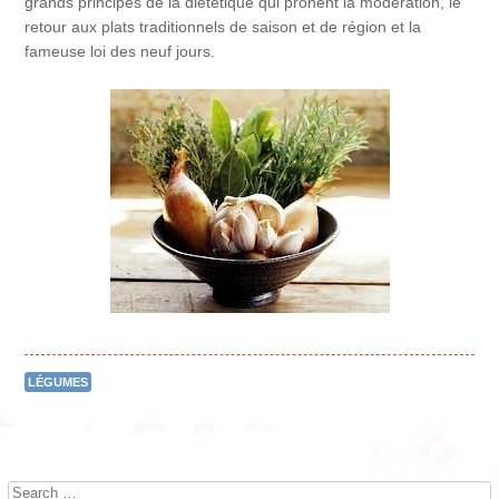
grands principes de la diététique qui prônent la modération, le
retour aux plats traditionnels de saison et de région et la
fameuse loi des neuf jours.
LÉGUMES
Post navigation
Search