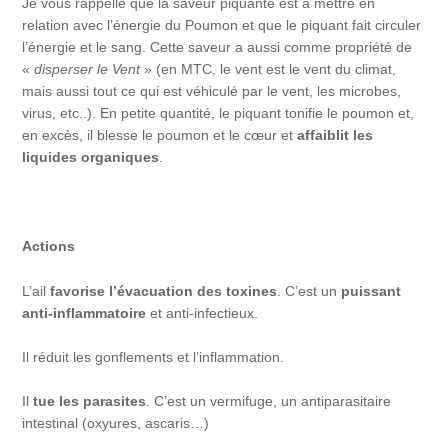
Je vous rappelle que la saveur piquante est à mettre en
relation avec l’énergie du Poumon et que le piquant fait circuler
l’énergie et le sang. Cette saveur a aussi comme propriété de
«
disperser le Vent
» (en MTC, le vent est le vent du climat,
mais aussi tout ce qui est véhiculé par le vent, les microbes,
virus, etc..). En petite quantité, le piquant tonifie le poumon et,
en excès, il blesse le poumon et le cœur et
affaiblit les
liquides organiques
.
Actions
L’ail
favorise l’évacuation des toxines
. C’est un
puissant
anti-inflammatoire
et anti-infectieux.
Il réduit les gonflements et l’inflammation.
Il
tue les parasites
. C’est un vermifuge, un antiparasitaire
intestinal (oxyures, ascaris…)