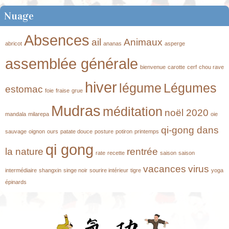
Nuage
Absences
ail
Animaux
abricot
ananas
asperge
assemblée générale
bienvenue
carotte
cerf
chou rave
hiver
légume
Légumes
estomac
foie
fraise
grue
Mudras
méditation
noël 2020
mandala
milarepa
oie
qi-gong dans
sauvage
oignon
ours
patate douce
posture
potiron
printemps
qi gong
la nature
rentrée
rate
recette
saison
saison
vacances
virus
intermédiaire
shangxin
singe noir
sourire intérieur
tigre
yoga
épinards