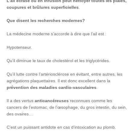
L’ail écrasé ou en infusion peut nettoyer toutes les plaies,
coupures et brûlures superficielles
.
Que disent les recherches modernes?
La médecine moderne s’accorde à dire que l’ail est :
Hypotenseur.
Qu’il diminue le taux de cholestérol et les triglycérides.
Qu’il lutte contre l’artériosclérose en évitant, entre autres, les
agrégations plaquettaires. Il est donc excellent dans la
prévention des maladies cardio-vasculaires
.
Il a des vertus
anticancéreuses
reconnues comme les
cancers de l’estomac, de l’œsophage, du gros intestin, du sein,
des ovaires…
C’est un puissant antidote en cas d’intoxication au plomb.