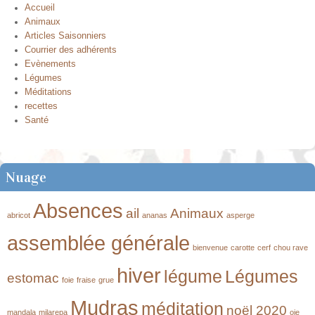
Accueil
Animaux
Articles Saisonniers
Courrier des adhérents
Evènements
Légumes
Méditations
recettes
Santé
Nuage
Absences
ail
Animaux
abricot
ananas
asperge
assemblée générale
bienvenue
carotte
cerf
chou rave
hiver
légume
Légumes
estomac
foie
fraise
grue
Mudras
méditation
noël 2020
mandala
milarepa
oie