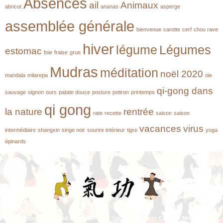
Absences
ail
Animaux
abricot
ananas
asperge
assemblée générale
bienvenue
carotte
cerf
chou rave
hiver
légume
Légumes
estomac
foie
fraise
grue
Mudras
méditation
noël 2020
mandala
milarepa
oie
qi-gong dans
sauvage
oignon
ours
patate douce
posture
potiron
printemps
qi gong
la nature
rentrée
rate
recette
saison
saison
vacances
virus
intermédiaire
shangxin
singe noir
sourire intérieur
tigre
yoga
épinards
Proudly powered by WordPress
|
Theme: Babylog by
Caroline Moore
.