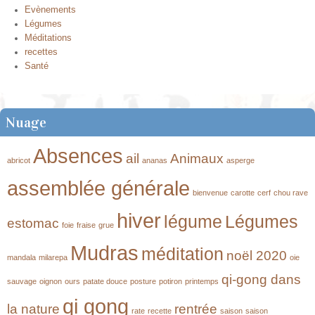
Evènements
Légumes
Méditations
recettes
Santé
Nuage
Absences
ail
Animaux
abricot
ananas
asperge
assemblée générale
bienvenue
carotte
cerf
chou rave
hiver
légume
Légumes
estomac
foie
fraise
grue
Mudras
méditation
noël 2020
mandala
milarepa
oie
qi-gong dans
sauvage
oignon
ours
patate douce
posture
potiron
printemps
qi gong
la nature
rentrée
rate
recette
saison
saison