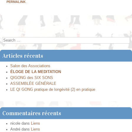
PERMALINK
.
←
Joyeuses Fêtes de Noël !
Journée QI-GONG/YOGA
→
Post navigation
Search
Articles récents
Salon des Associations
ÉLOGE DE LA MEDITATION
QIGONG des SIX SONS
ASSEMBLÉE GÉNÉRALE
LE QI GONG pratique de longévité (2) en pratique
Commentaires récents
nicole
dans
Liens
André
dans
Liens