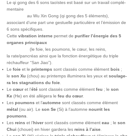
Le qi gong des 6 sons taoïstes est basé sur un tra­vail com­plé­
men­taire
au Wu Xin Gong (qi gong des 5 éléments),
asso­ciant d’une part une ges­tuelle par­ti­cu­lière et l’émission de
6 sons spé­ci­fiques.
Cette
vibra­tion interne
per­met de
puri­fier l’énergie des 5
organes prin­ci­paux
(le foie, les pou­mons, le cœur, les reins,
la rate/pancréas ain­si que la fonc­tion éner­gé­tique du triple
réchauf­feur “San Jiao”).
Le
foie
et le
prin­temps
sont clas­sés comme élé­ment
bois
;
le
son Xu
(chou) au prin­temps illu­mi­ne­ra les yeux et
sou­la­ge­
ra les stag­na­tions du foie
.
Le
cœur
et l’
é­té
sont clas­sés comme élé­ment
feu
; le
son
Ke
(He) en été allé­ge­ra le
feu du cœur
.
Les
pou­mons
et l’
au­tomne
sont clas­sés comme élé­ment
métal
(ou air). Le
son Se
(Si) à l’au­tomne
nour­rit les
poumons
.
Les
reins
et l’
hi­ver
sont clas­sés comme élé­ment
eau
; le
son
Chui
(chouei) en hiver gar­de­ra les
reins à l’aise
.
Le
son Xi
(Hi) régle­ra le
triple réchauf­feur
et éli­mi­ne­ra la
cha­