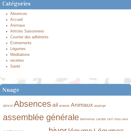
Catégories
Absences
Accueil
Animaux
Articles Saisonniers
Courrier des adhérents
Evènements
Légumes
Méditations
recettes
Santé
Nuage
Absences
ail
Animaux
abricot
ananas
asperge
assemblée générale
bienvenue
carotte
cerf
chou rave
hiver