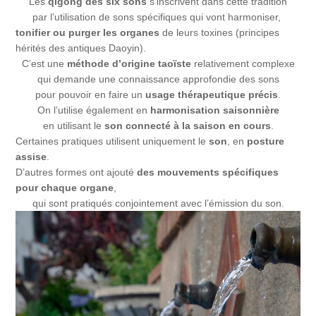
Les
qigong des six sons
s’ins­crivent dans cette tra­di­tion
par l’u­ti­li­sa­tion de sons spé­ci­fiques qui vont har­mo­ni­ser,
toni­fier ou pur­ger les organes
de leurs toxines (prin­cipes
héri­tés des antiques Daoyin).
C’est une
méthode d’origine taoïste
rela­ti­ve­ment com­plexe
qui demande une connais­sance appro­fon­die des sons
pour pou­voir en faire un
usage thé­ra­peu­tique pré­cis
.
On l’u­ti­lise éga­le­ment en
har­mo­ni­sa­tion sai­son­nière
en uti­li­sant le
son connec­té à la sai­son en cours
.
Certaines pratiques utilisent uniquement le
son
, en
posture
assise
.
D’autres formes ont ajouté
des mouvements spécifiques
pour chaque organe
,
qui sont pratiqués conjointement avec l’émission du son.