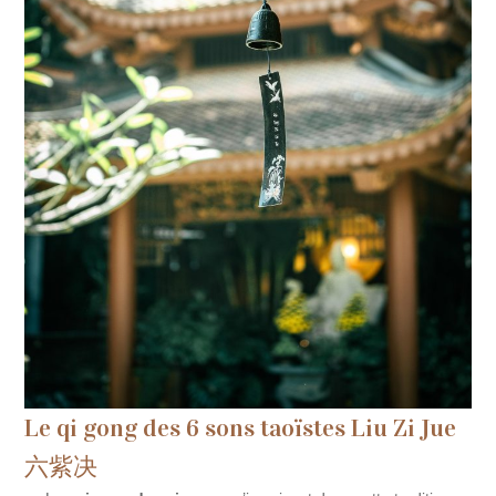
Le qi gong des 6 sons taoïstes Liu Zi Jue
六紫决