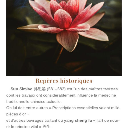
Repères historiques
Sun Simiao
孙思邈 (581–682) est l’un des maîtres taoïstes
dont les tra­vaux ont considérablement influen­cé la méde­cine
tra­di­tion­nelle chi­noise actuelle.
On lui doit entre autres « Pres­crip­tions essen­tielles valant mille
pièces d’or »
et d’autres ouvrages trai­tant du
yang sheng fa
« l’art de nour­
rir le prin­cipe vital » 养生.