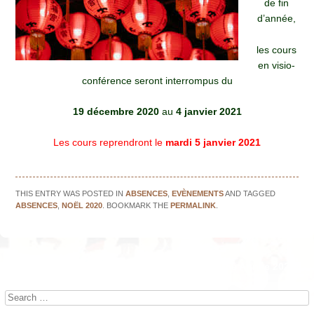
de fin
d’année,
les cours
en visio-
conférence seront interrompus du
19 décembre 2020
au
4 janvier 2021
Les cours reprendront le
mardi 5 janvier 2021
THIS ENTRY WAS POSTED IN
ABSENCES
,
EVÈNEMENTS
AND TAGGED
ABSENCES
,
NOËL 2020
. BOOKMARK THE
PERMALINK
.
←
Noël 2020 !
Bonne Année 2021 !
→
Post navigation
Search