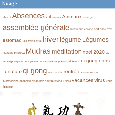
Nuage
Absences
ail
Animaux
abricot
ananas
asperge
assemblée générale
bienvenue
carotte
cerf
chou rave
hiver
légume
Légumes
estomac
foie
fraise
grue
Mudras
méditation
noël 2020
mandala
milarepa
oie
qi-gong dans
sauvage
oignon
ours
patate douce
posture
potiron
printemps
qi gong
la nature
rentrée
rate
recette
saison
saison
vacances
virus
intermédiaire
shangxin
singe noir
sourire intérieur
tigre
yoga
épinards