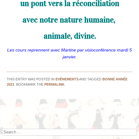
un pont vers la réconciliation
avec notre nature humaine,
animale, divine.
Les cours reprennent avec Martine par visioconférence mardi 5
janvier.
THIS ENTRY WAS POSTED IN
EVÈNEMENTS
AND TAGGED
BONNE ANNÉE
2021
. BOOKMARK THE
PERMALINK
.
←
Vacances de Noël
Bonne Année du Boeuf de métal
Post navigation
!
→
Search