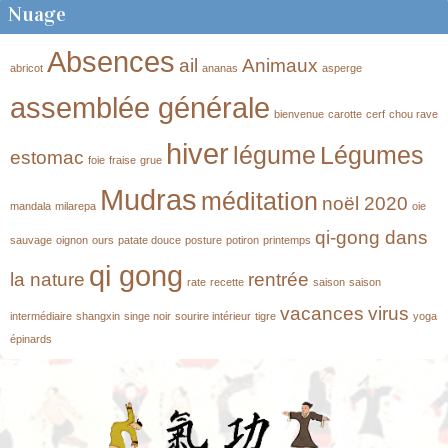
Nuage
Absences
ail
Animaux
abricot
ananas
asperge
assemblée générale
bienvenue
carotte
cerf
chou rave
hiver
légume
Légumes
estomac
foie
fraise
grue
Mudras
méditation
noël 2020
mandala
milarepa
oie
qi-gong dans
sauvage
oignon
ours
patate douce
posture
potiron
printemps
qi gong
la nature
rentrée
rate
recette
saison
saison
vacances
virus
intermédiaire
shangxin
singe noir
sourire intérieur
tigre
yoga
épinards