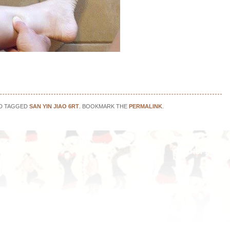
D TAGGED
SAN YIN JIAO 6RT
. BOOKMARK THE
PERMALINK
.
DA ZHUI 14DM