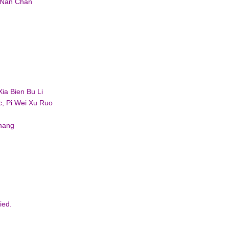
, Nan Chan
Xia Bien Bu Li
c, Pi Wei Xu Ruo
Zhang
ied.