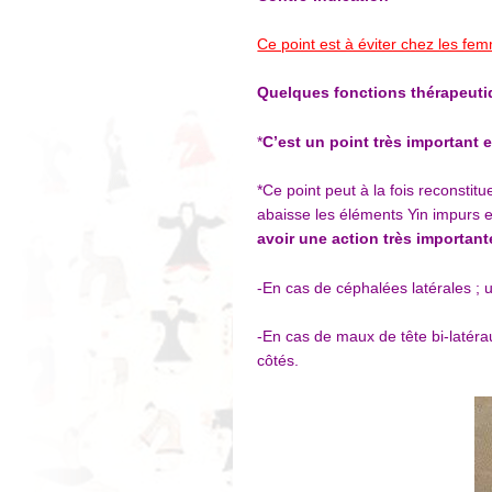
Ce point est à éviter chez les fe
Quelques fonctions thérapeut
*
C’est un point très important 
*Ce point peut à la fois reconstitu
abaisse les éléments Yin impurs e
avoir une action très important
-En cas de céphalées latérales ; u
-En cas de maux de tête bi-latéra
côtés.