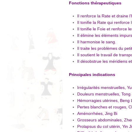
Fonctions thérapeutiques
Il renforce la Rate et draine l
Il tonifie la Rate qui renforc
Il tonifie le Foie et renforce l
Il élimine les éléments impurs
Il harmonise le sang.
Il traite les problèmes du peti
Il soutient le travail de trans
Il désobstrue les méridiens et
Principales indications
Irrégularités menstruelles, Y
Douleurs menstruelles, Tong 
Hémorragies utérines, Beng 
Pertes blanches et rouges, Ch
Aménorrhées, Jing Bi
Grosseurs abdominales, Zhe
Prolapsus du col utérin, Yin J