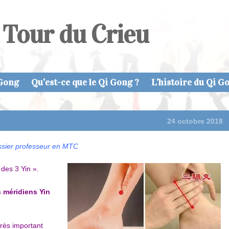
 Tour du Crieu
 Gong
Qu’est-ce que le Qi Gong ?
L’histoire du Qi G
24 octobre 2018
issier professeur en MTC
 des 3 Yin ».
s méridiens Yin
très important