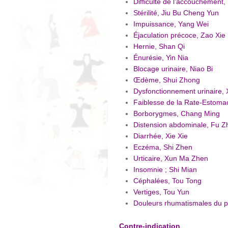
Difficulté de l’accouchement
Stérilité, Jiu Bu Cheng Yun
Impuissance, Yang Wei
Éjaculation précoce, Zao Xie
Hernie, Shan Qi
Énurésie, Yin Nia
Blocage urinaire, Niao Bi
Œdème, Shui Zhong
Dysfonctionnement urinaire, 
Faiblesse de la Rate-Estoma
Borborygmes, Chang Ming
Distension abdominale, Fu 
Diarrhée, Xie Xie
Eczéma, Shi Zhen
Urticaire, Xun Ma Zhen
Insomnie ; Shi Mian
Céphalées, Tou Tong
Vertiges, Tou Yun
Douleurs rhumatismales du p
Contre-indication