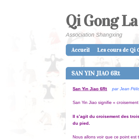
Qi Gong La
Association Shangxing
Accueil
Les cours de Qi
Skip to content
Menu
SAN YIN JIAO 6Rt
San Yin Jiao
6Rt
par Jean Pél
San Yin Jiao signifie « croisement
Il s’agit du croisement des troi
du pied.
Nous allons voir que ce point est 