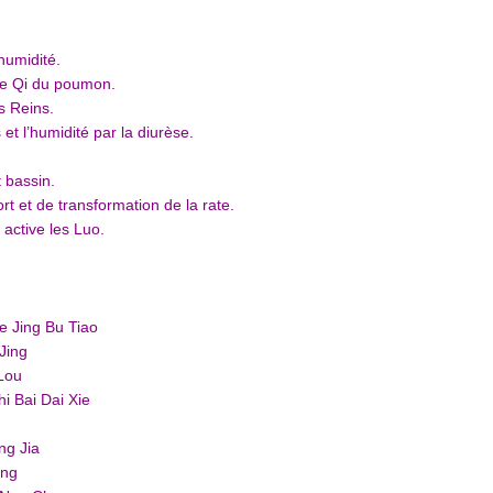
’humidité.
e le Qi du poumon.
es Reins.
 et l’humidité par la diurèse.
t bassin.
port et de transformation de la rate.
 active les Luo.
ue Jing Bu Tiao
Jing
Lou
i Bai Dai Xie
ng Jia
ing