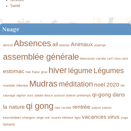
Santé
Nuage
Absences
ail
Animaux
abricot
ananas
asperge
assemblée générale
bienvenue
carotte
cerf
chou rave
hiver
légume
Légumes
estomac
foie
fraise
grue
Mudras
méditation
noël 2020
mandala
milarepa
oie
qi-gong dans
sauvage
oignon
ours
patate douce
posture
potiron
printemps
qi gong
la nature
rentrée
rate
recette
saison
saison
vacances
virus
intermédiaire
shangxin
singe noir
sourire intérieur
tigre
yoga
épinards