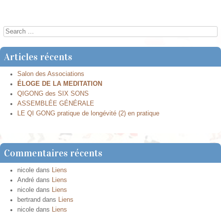
←
SAN YIN JIAO 6Rt
YANG LING QUAN 34Vb
→
Post navigation
Search
Articles récents
Salon des Associations
ÉLOGE DE LA MEDITATION
QIGONG des SIX SONS
ASSEMBLÉE GÉNÉRALE
LE QI GONG pratique de longévité (2) en pratique
Commentaires récents
nicole
dans
Liens
André
dans
Liens
nicole
dans
Liens
bertrand
dans
Liens
nicole
dans
Liens