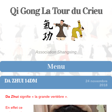
Qi Gong La Tour du Crieu
Association Shangxing
Menu
Skip to content
DA ZHUI 14DM
24 novembre
2018
Da Zhui
signifie « la grande vertèbre ».
En effet ce