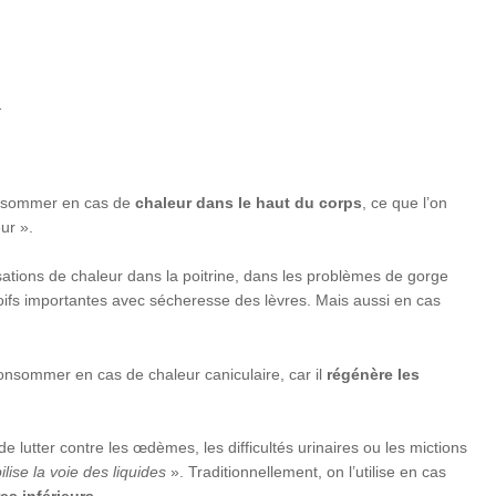
.
onsommer en cas de
chaleur dans le haut du corps
, ce que l’on
ur ».
nsations de chaleur dans la poitrine, dans les problèmes de gorge
oifs importantes avec sécheresse des lèvres. Mais aussi en cas
consommer en cas de chaleur caniculaire, car il
régénère les
de lutter contre les œdèmes, les difficultés urinaires ou les mictions
lise la voie des liquides
». Traditionnellement, on l’utilise en cas
s inférieurs
.