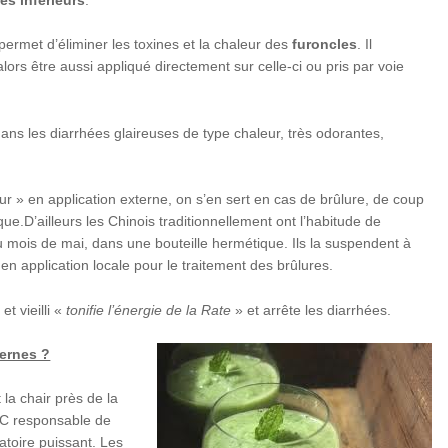
 permet d’éliminer les toxines et la chaleur des
furoncles
. Il
alors être aussi appliqué directement sur celle-ci ou pris par voie
ns les diarrhées glaireuses de type chaleur, très odorantes,
eur » en application externe, on s’en sert en cas de brûlure, de coup
que.D’ailleurs les Chinois traditionnellement ont l’habitude de
 mois de mai, dans une bouteille hermétique. Ils la suspendent à
é en application locale pour le traitement des brûlures.
et vieilli «
tonifie l’énergie de la Rate
» et arrête les diarrhées.
ernes ?
la chair près de la
e C responsable de
atoire puissant. Les