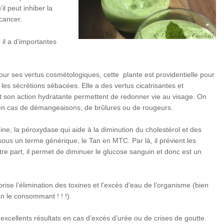
l peut inhiber la
 cancer.
il a d’importantes
ur ses vertus cosmétologiques, cette plante est providentielle pour
 les sécrétions sébacées. Elle a des vertus cicatrisantes et
t son action hydratante permettent de redonner vie au visage. On
en cas de démangeaisons, de brûlures ou de rougeurs.
ne, la péroxydase qui aide à la diminution du cholestérol et des
 sous un terme générique, le Tan en MTC. Par là, il prévient les
tre part, il permet de diminuer le glucose sanguin et donc est un
ise l’élimination des toxines et l’excès d’eau de l’organisme (bien
 en le consommant ! ! !).
d’excellents résultats en cas d’excès d’urée ou de crises de goutte.