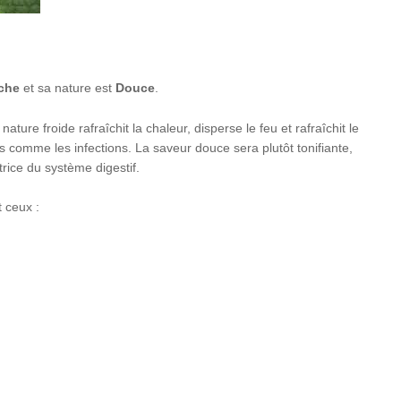
îche
et sa nature est
Douce
.
ature froide rafraîchit la chaleur, disperse le feu et rafraîchit le
nes comme les infections. La saveur douce sera plutôt tonifiante,
trice du système digestif.
 ceux :