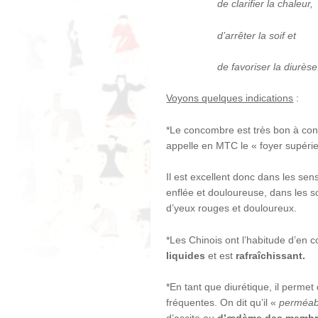
de clarifier la chaleur,
d’arrêter la soif et
de favoriser la diurèse
Voyons quelques indications
:
*Le concombre est très bon à c
appelle en MTC le « foyer supérie
Il est excellent donc dans les se
enflée et douloureuse, dans les s
d’yeux rouges et douloureux.
*Les Chinois ont l’habitude d’en 
liquides
et est
rafraîchissant.
*En tant que diurétique, il permet 
fréquentes. On dit qu’il «
perméabi
d’ascite ou
d’œdème des membre