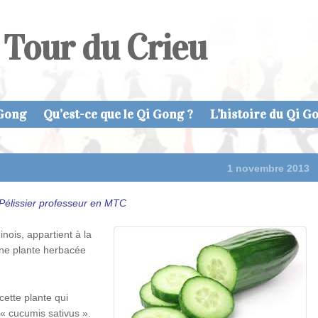
 Tour du Crieu
 Gong
Qu’est-ce que le Qi Gong ?
L’histoire du Qi G
1 novembre 2013
Pélissier professeur en MTC
nois, appartient à la
une plante herbacée
cette plante qui
« cucumis sativus ».