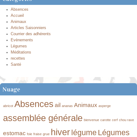
Absences
Accueil
Animaux
Articles Saisonniers
Courrier des adhérents
Evènements
Légumes
Méditations
recettes
Santé
Nuage
Absences
ail
Animaux
abricot
ananas
asperge
assemblée générale
bienvenue
carotte
cerf
chou rave
hiver
légume
Légumes
estomac
foie
fraise
grue