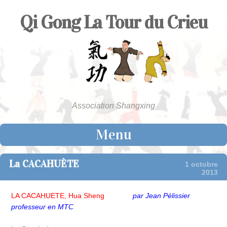
Qi Gong La Tour du Crieu
Association Shangxing
Menu
Skip to content
La CACAHUÈTE
1 octobre
2013
LA CACAHUETE, Hua Sheng
par Jean Pélissier
professeur en MTC