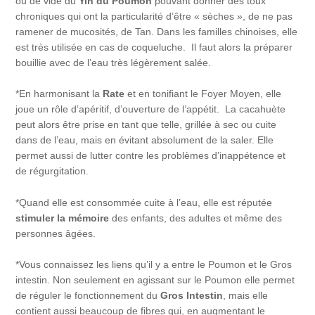
ou de vide du
Yin du Poumon
pouvant donner des toux
chroniques qui ont la particularité d’être « sèches », de ne pas
ramener de mucosités, de Tan. Dans les familles chinoises, elle
est très utilisée en cas de coqueluche. Il faut alors la préparer
bouillie avec de l’eau très légèrement salée.
*En harmonisant la
Rate
et en tonifiant le Foyer Moyen, elle
joue un rôle d’apéritif, d’ouverture de l’appétit. La cacahuète
peut alors être prise en tant que telle, grillée à sec ou cuite
dans de l’eau, mais en évitant absolument de la saler. Elle
permet aussi de lutter contre les problèmes d’inappétence et
de régurgitation.
*Quand elle est consommée cuite à l’eau, elle est réputée
stimuler la mémoire
des enfants, des adultes et même des
personnes âgées.
*Vous connaissez les liens qu’il y a entre le Poumon et le Gros
intestin. Non seulement en agissant sur le Poumon elle permet
de réguler le fonctionnement du
Gros Intestin
, mais elle
contient aussi beaucoup de fibres qui, en augmentant le