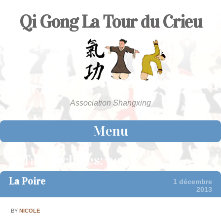
Qi Gong La Tour du Crieu
Association Shangxing
Menu
Skip to content
Tag Archives:
poire
La Poire
1 décembre
2013
BY
NICOLE