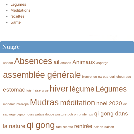
Légumes
Méditations
recettes
Santé
Nuage
Absences
ail
Animaux
abricot
ananas
asperge
assemblée générale
bienvenue
carotte
cerf
chou rave
hiver
légume
Légumes
estomac
foie
fraise
grue
Mudras
méditation
noël 2020
mandala
milarepa
oie
qi-gong dans
sauvage
oignon
ours
patate douce
posture
potiron
printemps
qi gong
la nature
rentrée
rate
recette
saison
saison