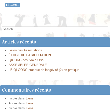
LÉGUMES
Post navigation
Search
Articles récents
Salon des Associations
ÉLOGE DE LA MEDITATION
QIGONG des SIX SONS
ASSEMBLÉE GÉNÉRALE
LE QI GONG pratique de longévité (2) en pratique
Commentaires récents
nicole
dans
Liens
André
dans
Liens
nicole
dans
Liens