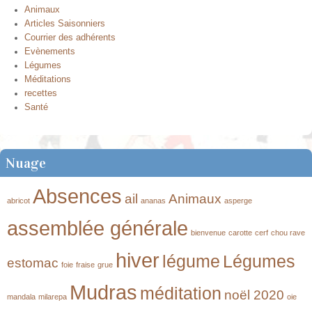
Animaux
Articles Saisonniers
Courrier des adhérents
Evènements
Légumes
Méditations
recettes
Santé
Nuage
Absences
ail
Animaux
abricot
ananas
asperge
assemblée générale
bienvenue
carotte
cerf
chou rave
hiver
légume
Légumes
estomac
foie
fraise
grue
Mudras
méditation
noël 2020
mandala
milarepa
oie