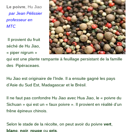
Le poivre
, Hu Jiao
par Jean Pélissier
professeur en
MTC
Il provient du fruit
séché de Hu Jiao,
« piper nigrum »
qui est une plante rampante à feuillage persistant de la famille
des Pipéraceaes.
Hu Jiao est originaire de l’Inde. Il a ensuite gagné les pays
d’Asie du Sud Est, Madagascar et le Brésil.
Il ne faut pas confondre Hu Jiao avec Hua Jiao, le « poivre du
Sichuan » qui est un « faux poivre ». Il provient en réalité d’un
frêne épineux chinois.
Selon le stade de la récolte, on peut avoir du poivre
vert
,
blanc
,
noir
,
rouge
ou
gris
.