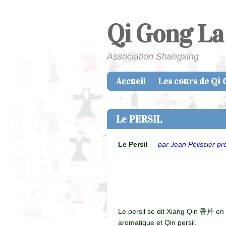
Qi Gong La
Association Shangxing
Accueil
Les cours de Qi
Skip to content
Menu
Le PERSIL
Le Persil
par Jean Pélissier p
Le persil se dit Xiang Qin 香芹 en 
aromatique et Qin persil.