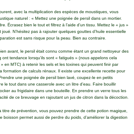
courent, avec la multiplication des espèces de moustiques, vous
stique naturel : « Mettez une poignée de persil dans un mortier.
e. Écrasez bien le tout et filtrez à l’aide d’un tissu. Mettez le « jus »
t joué. N’hésitez pas à rajouter quelques gouttes d’huile essentielle
paration est sans risque pour la peau. Bien au contraire.
en avant, le persil était connu comme étant un grand nettoyeur des
ang ont tendance lorsqu’ils sont « fatigués » (nous appelons cela
» en MTC) à retenir les sels et les toxines qui peuvent finir par
la formation de calculs rénaux. Il existe une excellente recette pour
Prendre une poignée de persil bien lavé, coupez-le en petits
 le tout dans une casserole avec un litre d’eau. Faire bouillir
stocker au frigidaire dans une bouteille. En prendre un verre tous les
acité de ce breuvage en rajoutant un jus de citron dans la décoction.
 titre de prévention, vous pouvez prendre de cette potion magique,
e boisson permet aussi de perdre du poids, d’améliorer la digestion