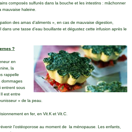
tains composés sulfurés dans la bouche et les intestins : mâchonner
la mauvaise haleine.
ipation des amas d’aliments », en cas de mauvaise digestion,
l dans une tasse d’eau bouillante et dégustez cette infusion après le
ernes ?
teneur en
nine, la
us rappelle
les dommages
i entrent sous
l est entre
unisseur » de la peau.
sionnement en fer, en Vit.K et Vit.C.
prévenir l’ostéoporose au moment de la ménopause. Les enfants,