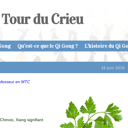
 Tour du Crieu
 Gong
Qu’est-ce que le Qi Gong ?
L’histoire du Qi G
18 juin 2016
rofesseur en MTC
Chinois, Xiang signifiant