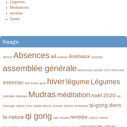
Légumes
Méditations
recettes
Santé
Nuage
Absences
ail
Animaux
abricot
ananas
asperge
assemblée générale
bienvenue
carotte
cerf
chou rave
hiver
légume
Légumes
estomac
foie
fraise
grue
Mudras
méditation
noël 2020
mandala
milarepa
oie
qi-gong dans
sauvage
oignon
ours
patate douce
posture
potiron
printemps
qi gong
la nature
rentrée
rate
recette
saison
saison
vacances
virus