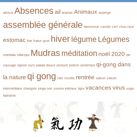
Absences
ail
Animaux
abricot
ananas
asperge
assemblée générale
bienvenue
carotte
cerf
chou rave
hiver
légume
Légumes
estomac
foie
fraise
grue
Mudras
méditation
noël 2020
mandala
milarepa
oie
qi-gong dans
sauvage
oignon
ours
patate douce
posture
potiron
printemps
qi gong
la nature
rentrée
rate
recette
saison
saison
vacances
virus
intermédiaire
shangxin
singe noir
sourire intérieur
tigre
yoga
épinards