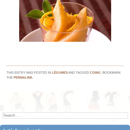
THIS ENTRY WAS POSTED IN
LÉGUMES
AND TAGGED
COING
. BOOKMARK
THE
PERMALINK
.
←
La PASTÈQUE
Qi-gong du singe
→
Post navigation
Search