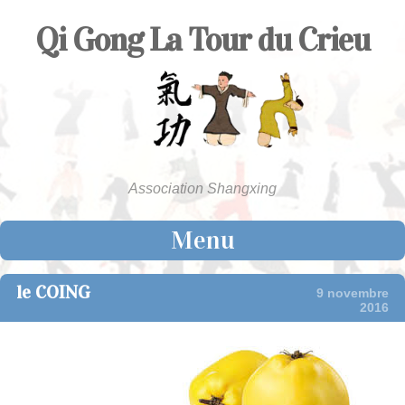
Qi Gong La Tour du Crieu
Association Shangxing
Menu
Skip to content
le COING
9 novembre
2016