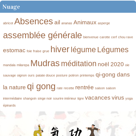
Nuage
Absences
ail
Animaux
abricot
ananas
asperge
assemblée générale
bienvenue
carotte
cerf
chou rave
hiver
légume
Légumes
estomac
foie
fraise
grue
Mudras
méditation
noël 2020
mandala
milarepa
oie
qi-gong dans
sauvage
oignon
ours
patate douce
posture
potiron
printemps
qi gong
la nature
rentrée
rate
recette
saison
saison
vacances
virus
intermédiaire
shangxin
singe noir
sourire intérieur
tigre
yoga
épinards