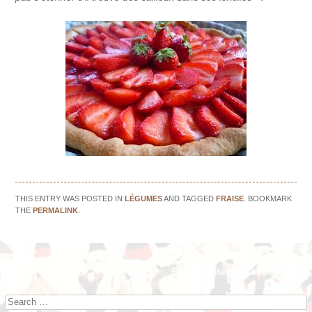
THIS ENTRY WAS POSTED IN
LÉGUMES
AND TAGGED
FRAISE
. BOOKMARK
THE
PERMALINK
.
←
Le CHOU RAVE
Sourire intérieur et posture
→
Post navigation
Search