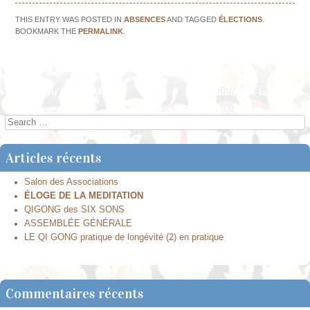
THIS ENTRY WAS POSTED IN
ABSENCES
AND TAGGED
ÉLECTIONS
.
BOOKMARK THE
PERMALINK
.
←
Année du Rat de Métal
Le salaire de la peur !
→
Post navigation
Search
Articles récents
Salon des Associations
ÉLOGE DE LA MEDITATION
QIGONG des SIX SONS
ASSEMBLÉE GÉNÉRALE
LE QI GONG pratique de longévité (2) en pratique
Commentaires récents