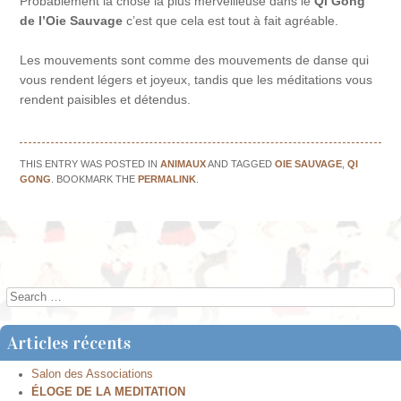
Probablement la chose la plus merveilleuse dans le
Qi Gong
de l’Oie Sauvage
c’est que cela est tout à fait agréable.
Les mouvements sont comme des mouvements de danse qui
vous rendent légers et joyeux, tandis que les méditations vous
rendent paisibles et détendus.
THIS ENTRY WAS POSTED IN
ANIMAUX
AND TAGGED
OIE SAUVAGE
,
QI
GONG
. BOOKMARK THE
PERMALINK
.
←
Année du CHIEN de TERRE
Le Cerf
→
Post navigation
Search
Articles récents
Salon des Associations
ÉLOGE DE LA MEDITATION