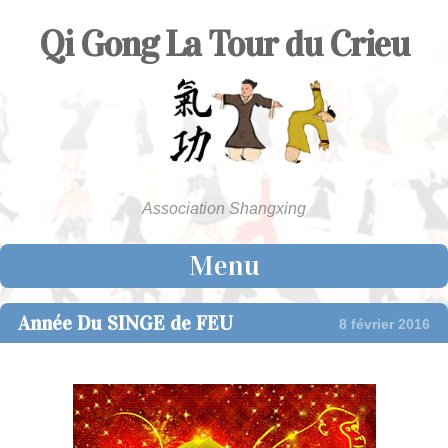
Qi Gong La Tour du Crieu
Association Shangxing
Menu
Skip to content
Année Du SINGE de FEU
8 février 2016