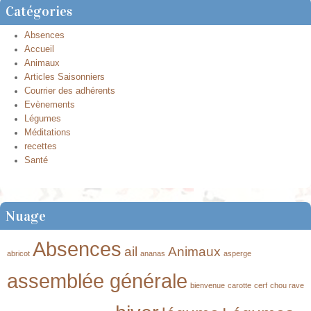
Catégories
Absences
Accueil
Animaux
Articles Saisonniers
Courrier des adhérents
Evènements
Légumes
Méditations
recettes
Santé
Nuage
Absences
ail
Animaux
abricot
ananas
asperge
assemblée générale
bienvenue
carotte
cerf
chou rave